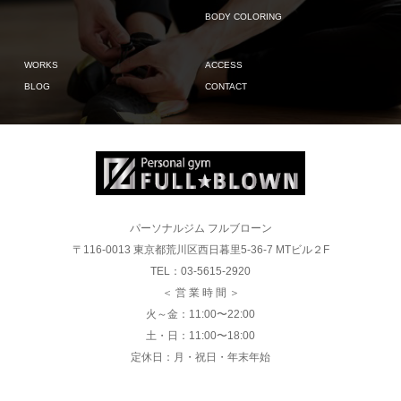
BODY COLORING
WORKS
ACCESS
BLOG
CONTACT
パーソナルジム フルブローン
〒116-0013 東京都荒川区西日暮里5-36-7 MTビル２F
TEL：03-5615-2920
＜ 営 業 時 間 ＞
火～金：11:00〜22:00
土・日：11:00〜18:00
定休日：月・祝日・年末年始