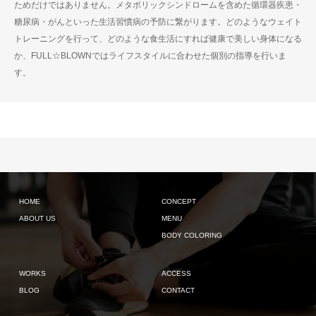
ためだけではありません。メタボリックシンドロームを含めた循環器疾患・
糖尿病・がんといった生活習慣病の予防に繋がります。どのようなウェイト
トレーニングを行って、どのような食生活にすれば健康で美しい身体になる
か、FULL☆BLOWNではライフスタイルに合わせた個別の指導を行いま
す。
HOME
CONCEPT
ABOUT US
MENU
BODY COLORING
WORKS
ACCESS
BLOG
CONTACT