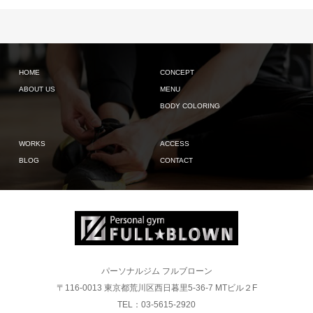
HOME
CONCEPT
ABOUT US
MENU
BODY COLORING
WORKS
ACCESS
BLOG
CONTACT
パーソナルジム フルブローン
〒116-0013 東京都荒川区西日暮里5-36-7 MTビル２F
TEL：03-5615-2920