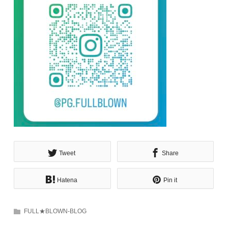
Tweet
Share
Hatena
Pin it
FULL★BLOWN-BLOG